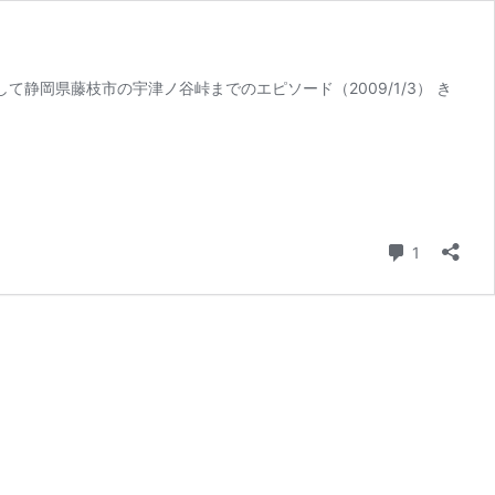
静岡県藤枝市の宇津ノ谷峠までのエピソード（2009/1/3） き
コメント
1