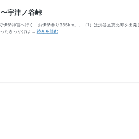
谷〜宇津ノ谷峠
伊勢神宮へ行く「お伊勢参り385km」。（1）は渋谷区恵比寿を出発して
じ
ったきっかけは …
続きを読む
て
ん
し
ゃ
で
お
伊
勢
参
り
385km（1）
渋
谷〜
宇
津
ノ