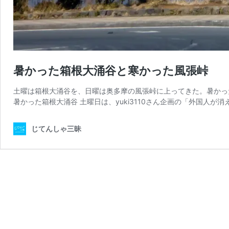
暑かった箱根大涌谷と寒かった風張峠
土曜は箱根大涌谷を、日曜は奥多摩の風張峠に上ってきた。暑かったり
暑かった箱根大涌谷 土曜日は、yuki3110さん企画の「外国人が消
じてんしゃ三昧