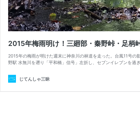
2015年梅雨明け！三廻部・秦野峠・足柄
2015年の梅雨が明けた週末に神奈川の林道を走った。台風11号
野駅 水無川を遡り「平和橋」信号」左折し、セブンイレブンを過ぎ
じてんしゃ三昧