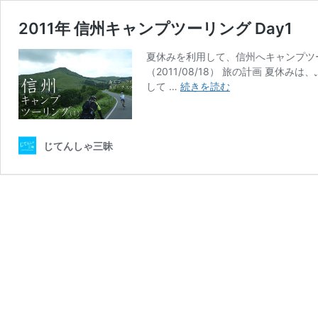
2011年 信州キャンプツーリング Day1
夏休みを利用して、信州へキャンプツ
（2011/08/18） 旅の計画 夏
2011
して …
続きを読む
年
信
州
キ
じてんしゃ三昧
ャ
ン
プ
ツ
ー
リ
ン
グ
Day1