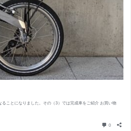
なることになりました。その（3）では完成車をご紹介 お買い物
コメント
0