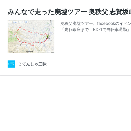
みんなで走った廃墟ツアー 奥秩父 志賀坂
奥秩父廃墟ツアー。facebookのイ
「走れ銀座まで！BD-1で自転車通勤」
じてんしゃ三昧