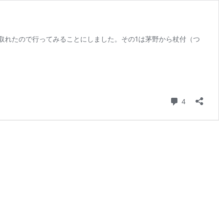
取れたので行ってみることにしました。その1は茅野から杖付（つ
コメント
4