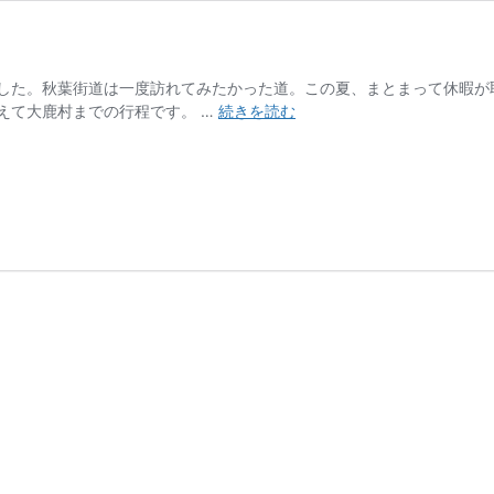
した。秋葉街道は一度訪れてみたかった道。この夏、まとまって休暇が
秋
えて大鹿村までの行程です。 …
続きを読む
葉
街
道
サ
イ
ク
リ
ン
グ
（1）
茅
野〜
大
鹿
村