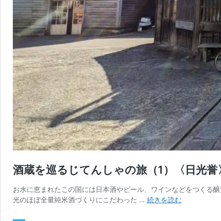
酒蔵を巡るじてんしゃの旅（1）〈日光誉
お水に恵まれたこの国には日本酒やビール、ワインなどをつくる醸
酒
光のほぼ全量純米酒づくりにこだわった …
続きを読む
蔵
を