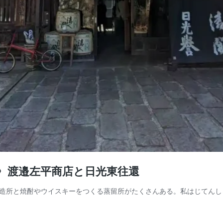
〉渡邉左平商店と日光東往還
造所と焼酎やウイスキーをつくる蒸留所がたくさんある。私はじてんし