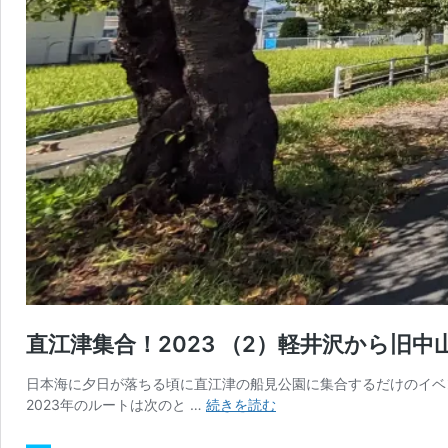
直江津集合！2023 （2）軽井沢から旧
日本海に夕日が落ちる頃に直江津の船見公園に集合するだけのイベン
直
2023年のルートは次のと …
続きを読む
江
津