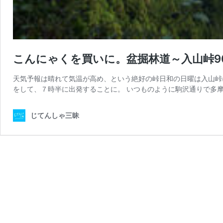
こんにゃくを買いに。盆掘林道～入山峠9
天気予報は晴れて気温が高め、という絶好の峠日和の日曜は入山峠にのぼ
をして、７時半に出発することに。 いつものように駒沢通りで多摩
じてんしゃ三昧