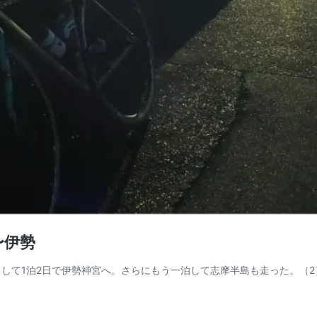
〜伊勢
して1泊2日で伊勢神宮へ。さらにもう一泊して志摩半島も走った。（2）は