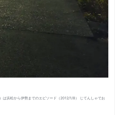
浜松から伊勢までのエピソード（2012/1/8） じてんしゃでお