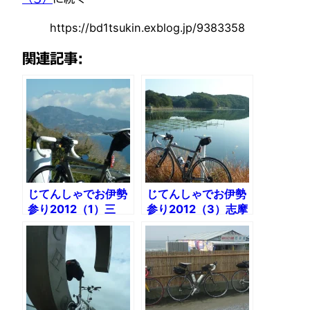
https://bd1tsukin.exblog.jp/9383358
関連記事:
じてんしゃでお伊勢
じてんしゃでお伊勢
参り2012（1）三
参り2012（3）志摩
島〜浜松114km
半島を走る