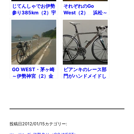
じてんしゃでお伊勢
それぞれのGo
参り385km（2）宇
West（2） 浜松～
津ノ谷峠〜浜松
伊勢神宮106km
GO WEST・茅ヶ崎
ビアンキのレース部
～伊勢神宮（2）金
門がハンドメイドし
谷からゴールの伊勢
たチタンバイク
神宮まで
Bianchi S9 MATTA
インプレッション
投稿日
2012/01/15
カテゴリー: