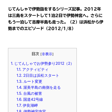
じてんしゃで伊勢詣をするシリーズ記事。2012年
は三島をスタートして1泊2日で伊勢神宮へ。さらに
もう一泊して志摩半島も走った。（2）は浜松から伊
勢までのエピソード（2012/1/8）
目次
[
非表示
]
1.
じてんしゃでお伊勢参り2012（2）
1.1.
アクティビティ
1.2.
2日目は浜松スタート
1.3.
ルート変更
1.4.
渥美半島の南側を走る
1.5.
台風の被害
1.6.
国道42号線
1.7.
伊良湖岬
1.8.
伊勢神宮内宮