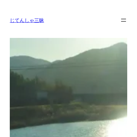
内
容
じてんしゃ三昧
を
ス
キ
ッ
プ