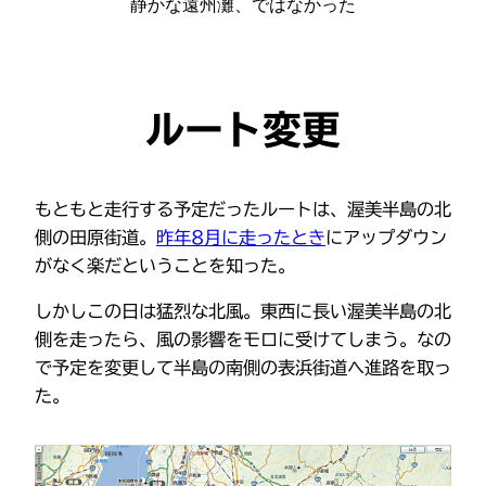
静かな遠州灘、ではなかった
ルート変更
もともと走行する予定だったルートは、渥美半島の北
側の田原街道。
昨年8月に走ったとき
にアップダウン
がなく楽だということを知った。
しかしこの日は猛烈な北風。東西に長い渥美半島の北
側を走ったら、風の影響をモロに受けてしまう。なの
で予定を変更して半島の南側の表浜街道へ進路を取っ
た。