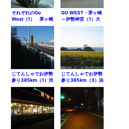
それぞれのGo
GO WEST・茅ヶ崎
West（1） 茅ヶ崎
～伊勢神宮（1）大
～浜松221km
井川を越えて浜松ま
で
じてんしゃでお伊勢
じてんしゃでお伊勢
参り385km（1）渋
参り385km（3）浜
谷〜宇津ノ谷峠
松〜渥美半島～伊勢
神宮