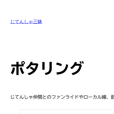
内
容
を
じてんしゃ三昧
ス
キ
ッ
プ
ポタリング
じてんしゃ仲間とのファンライドやローカル線、