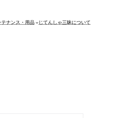
ンテナンス・用品
じてんしゃ三昧について
。