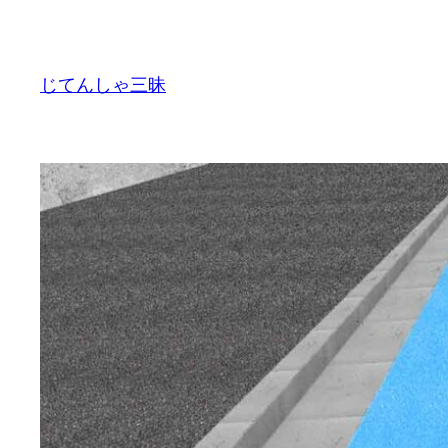
内
容
を
じてんしゃ三昧
ス
キ
ッ
プ