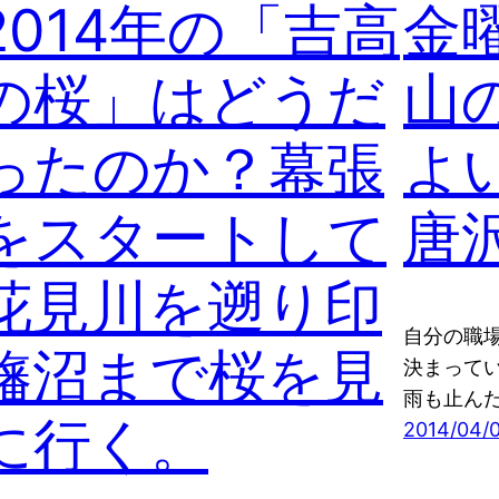
2014年の「吉高
金
の桜」はどうだ
山
ったのか？幕張
よ
をスタートして
唐
花見川を遡り印
自分の職
旛沼まで桜を見
決まって
雨も止ん
に行く。
2014/04/