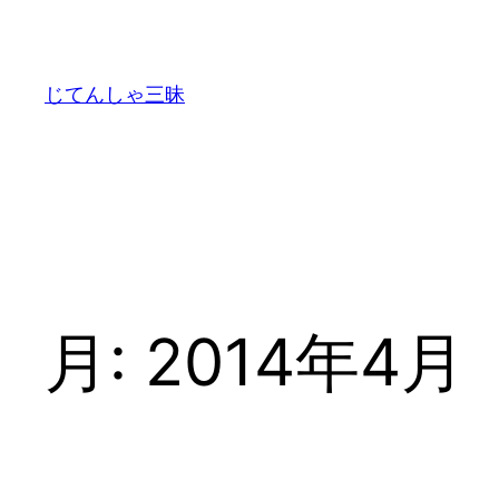
内
容
を
じてんしゃ三昧
ス
キ
ッ
プ
月:
2014年4月