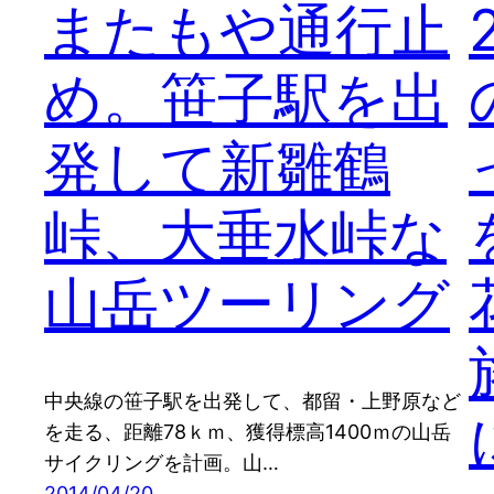
またもや通行止
め。笹子駅を出
発して新雛鶴
峠、大垂水峠な
山岳ツーリング
中央線の笹子駅を出発して、都留・上野原など
を走る、距離78ｋｍ、獲得標高1400ｍの山岳
サイクリングを計画。山…
2014/04/20