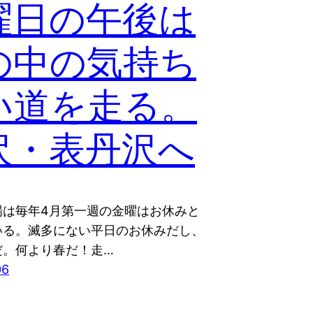
曜日の午後は
の中の気持ち
い道を走る。
沢・表丹沢へ
場は毎年4月第一週の金曜はお休みと
いる。滅多にない平日のお休みだし、
だ。何より春だ！走…
06