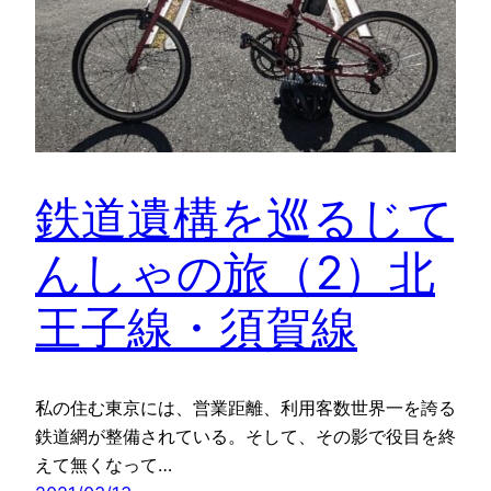
鉄道遺構を巡るじて
んしゃの旅（2）北
王子線・須賀線
私の住む東京には、営業距離、利用客数世界一を誇る
鉄道網が整備されている。そして、その影で役目を終
えて無くなって…