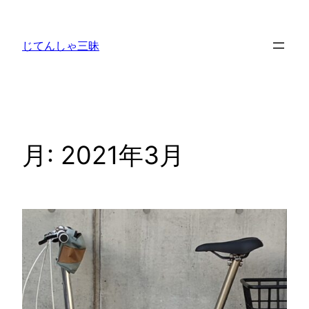
内
容
じてんしゃ三昧
を
ス
キ
ッ
プ
月:
2021年3月