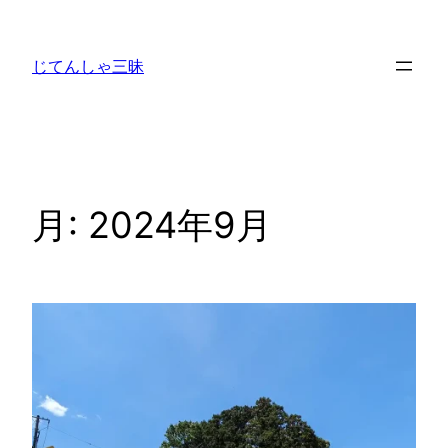
内
容
じてんしゃ三昧
を
ス
キ
ッ
プ
月:
2024年9月