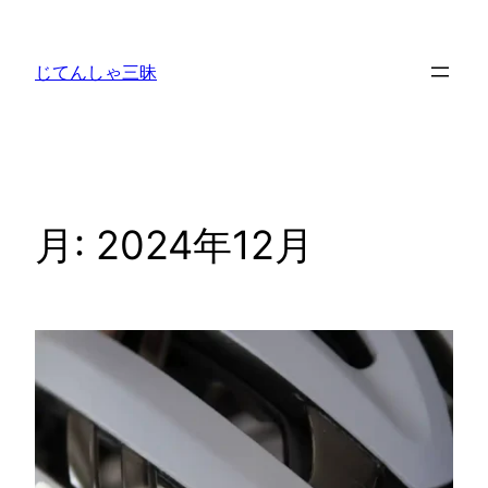
内
容
じてんしゃ三昧
を
ス
キ
ッ
プ
月:
2024年12月