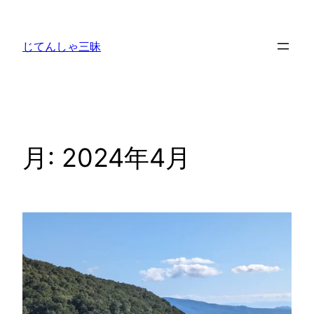
内
容
じてんしゃ三昧
を
ス
キ
ッ
プ
月:
2024年4月