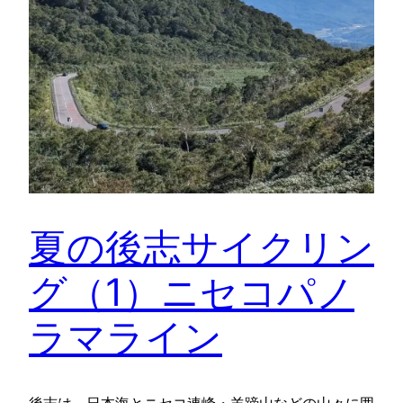
夏の後志サイクリン
グ（1）ニセコパノ
ラマライン
後志は、日本海とニセコ連峰・羊蹄山などの山々に囲