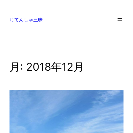
内
容
じてんしゃ三昧
を
ス
キ
ッ
プ
月:
2018年12月