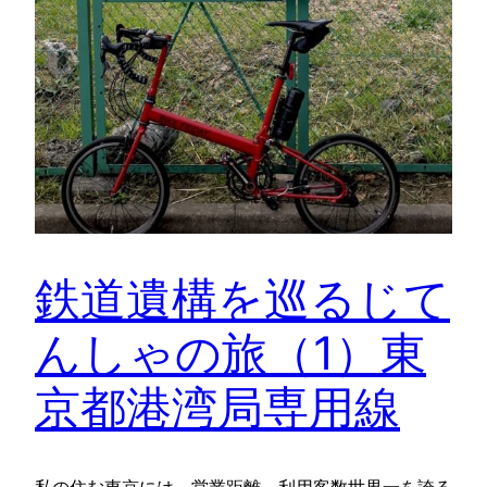
鉄道遺構を巡るじて
んしゃの旅（1）東
京都港湾局専用線
私の住む東京には、営業距離、利用客数世界一を誇る