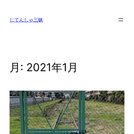
内
容
じてんしゃ三昧
を
ス
キ
ッ
プ
月:
2021年1月