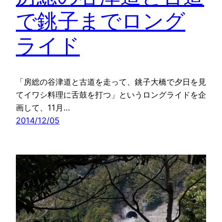
で銚子までロング
ライド
「房総の谷津道と古道を走って、銚子大橋で夕日を見
てイワシ料理に舌鼓を打つ」というロングライドを企
画して、11月…
2014/12/05