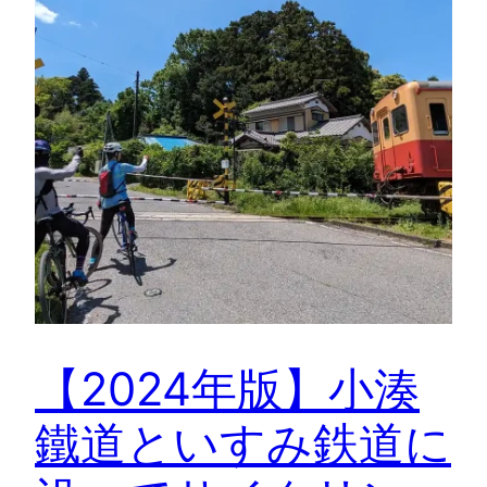
【2024年版】小湊
鐵道といすみ鉄道に