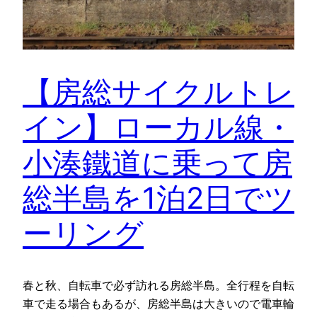
【房総サイクルトレ
イン】ローカル線・
小湊鐵道に乗って房
総半島を1泊2日でツ
ーリング
春と秋、自転車で必ず訪れる房総半島。全行程を自転
車で走る場合もあるが、房総半島は大きいので電車輪