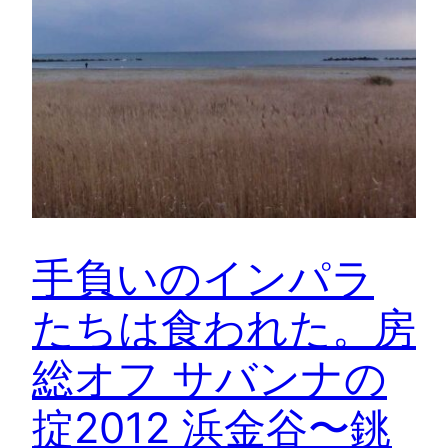
手負いのインパラ
たちは食われた。房
総オフ サバンナの
掟2012 浜金谷〜銚