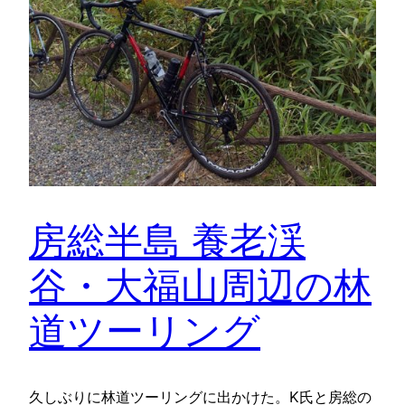
房総半島 養老渓
谷・大福山周辺の林
道ツーリング
久しぶりに林道ツーリングに出かけた。K氏と房総の