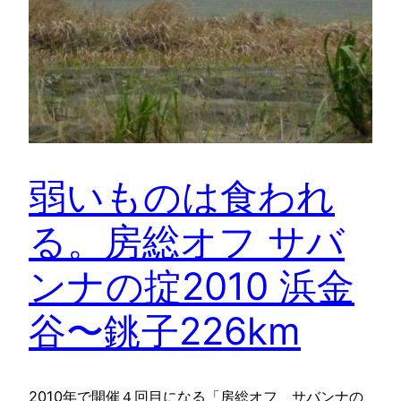
弱いものは食われ
る。房総オフ サバ
ンナの掟2010 浜金
谷〜銚子226km
2010年で開催４回目になる「房総オフ サバンナの