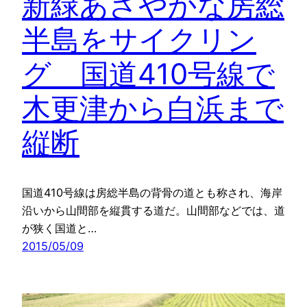
新緑あざやかな房総
半島をサイクリン
グ 国道410号線で
木更津から白浜まで
縦断
国道410号線は房総半島の背骨の道とも称され、海岸
沿いから山間部を縦貫する道だ。山間部などでは、道
が狭く国道と…
2015/05/09