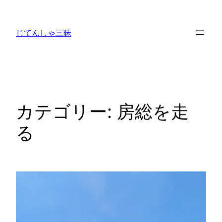
内
容
じてんしゃ三昧
を
ス
キ
ッ
プ
カテゴリー:
房総を走
る