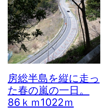
房総半島を縦に走っ
た春の嵐の一日。
86ｋｍ1022ｍ