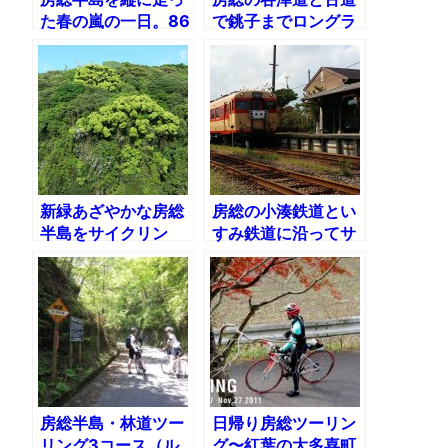
た春の嵐の一日。86
で銚子までロングラ
ｋｍ1022ｍ
イド
新緑あざやかな房総
房総の小湊鉄道とい
半島をサイクリン
すみ鉄道に沿ってサ
グ 国道410号線で
イクリング
木更津から白浜まで
縦断
房総半島・林道ツー
日帰り房総ツーリン
リング3コース（ル
グ〜紅葉の大多喜町