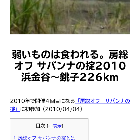
弱いものは食われる。房総
オフ サバンナの掟2010
浜金谷〜銚子226km
2010年で開催４回目になる
「房総オフ サバンナの
掟」
に初参加（2010/04/04）
目次
[
非表示
]
1.
房総オフ サバンナの掟とは