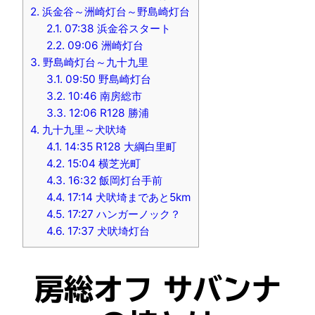
2.
浜金谷～洲崎灯台～野島崎灯台
2.1.
07:38 浜金谷スタート
2.2.
09:06 洲崎灯台
3.
野島崎灯台～九十九里
3.1.
09:50 野島崎灯台
3.2.
10:46 南房総市
3.3.
12:06 R128 勝浦
4.
九十九里～犬吠埼
4.1.
14:35 R128 大綱白里町
4.2.
15:04 横芝光町
4.3.
16:32 飯岡灯台手前
4.4.
17:14 犬吠埼まであと5km
4.5.
17:27 ハンガーノック？
4.6.
17:37 犬吠埼灯台
房総オフ サバンナ