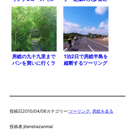
ートマップ付き）
房総の九十九里まで
1泊2日で房総半島を
パンを買いに行くラ
縦断するツーリング
イド〜107km
187km
投稿日
2010/04/06
カテゴリー:
ツーリング
, 
房総を走る
投稿者:
jitenshazanmai