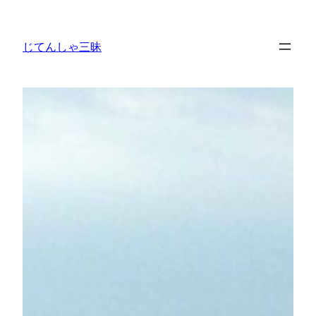
内
容
じてんしゃ三昧
を
ス
キ
ッ
プ