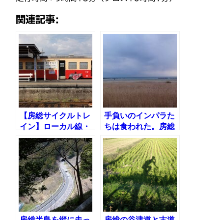
関連記事:
【房総サイクルトレ
手負いのインパラた
イン】ローカル線・
ちは食われた。房総
小湊鐵道に乗って房
オフ サバンナの掟
総半島を1泊2日でツ
2012 浜金谷〜銚子
ーリング
208km
房総半島を縦に走っ
房総の谷津道と古道