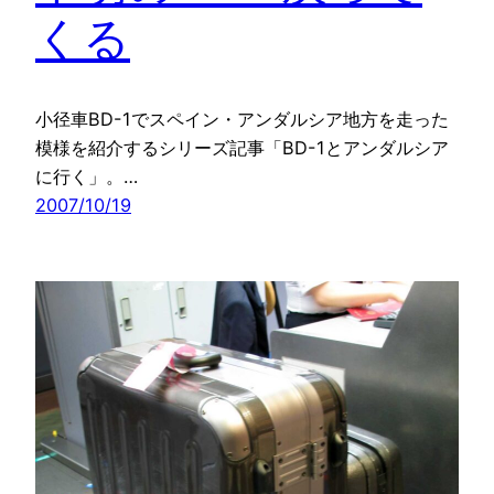
くる
小径車BD-1でスペイン・アンダルシア地方を走った
模様を紹介するシリーズ記事「BD-1とアンダルシア
に行く」。…
2007/10/19