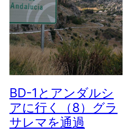
BD-1とアンダルシ
アに行く（8）グラ
サレマを通過