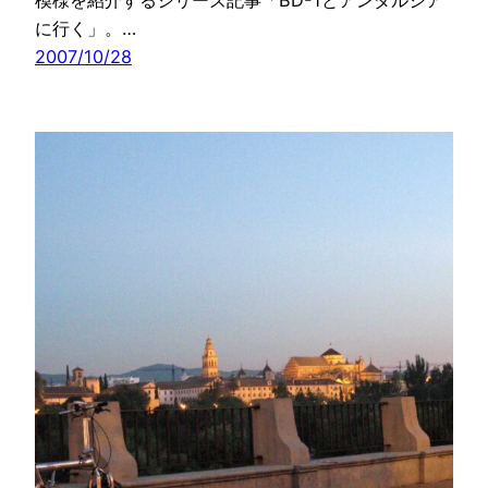
模様を紹介するシリーズ記事「BD-1とアンダルシア
に行く」。…
2007/10/28