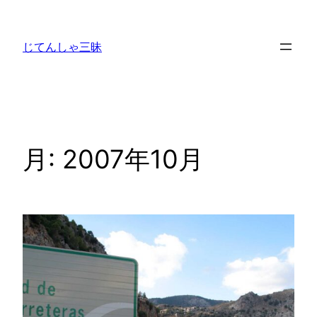
内
容
じてんしゃ三昧
を
ス
キ
ッ
プ
月:
2007年10月