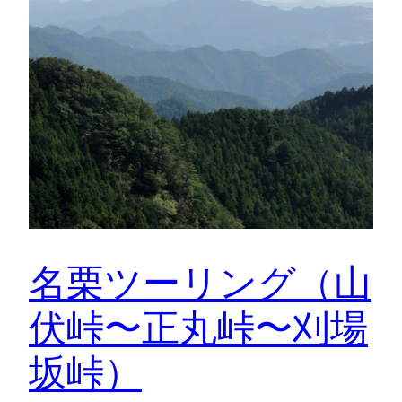
名栗ツーリング（山
伏峠〜正丸峠〜刈場
坂峠）