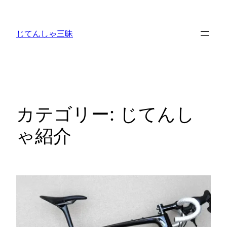
内
容
じてんしゃ三昧
を
ス
キ
ッ
プ
カテゴリー:
じてんし
ゃ紹介