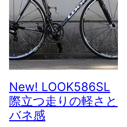
New! LOOK586SL
際立つ走りの軽さと
バネ感