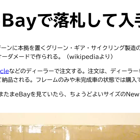
eBayで落札して入
ユージーンに本拠を置くグリーン・ギア・サイクリング製
ダメードで作られる。（wikipediaより）
cle
などのディーラーで注文する。注文は、ディーラー
て納品される。フレームのみや未完成車の状態では購入
たまeBayを見ていたら、ちょうどよいサイズのNew W