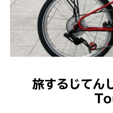
旅するじてんしゃ
T