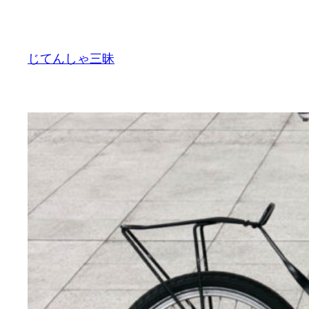
内
容
を
じてんしゃ三昧
ス
キ
ッ
プ