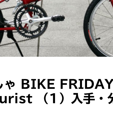
 BIKE FRIDAY 
ourist （1）入手・