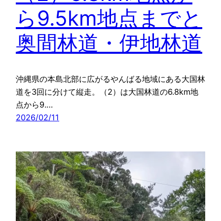
ら9.5km地点までと
奥間林道・伊地林道
沖縄県の本島北部に広がるやんばる地域にある大国林
道を3回に分けて縦走。（2）は大国林道の6.8km地
点から9.…
2026/02/11