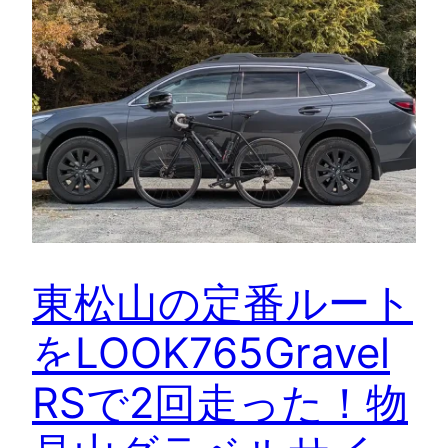
東松山の定番ルート
をLOOK765Gravel
RSで2回走った！物