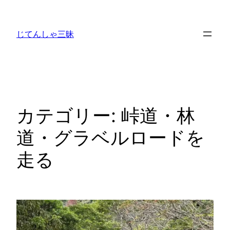
内
容
じてんしゃ三昧
を
ス
キ
ッ
プ
カテゴリー:
峠道・林
道・グラベルロードを
走る