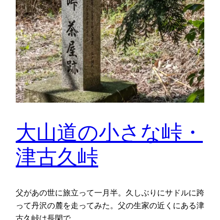
大山道の小さな峠・
津古久峠
父があの世に旅立って一月半。久しぶりにサドルに跨
って丹沢の麓を走ってみた。父の生家の近くにある津
古久峠は長閑で…