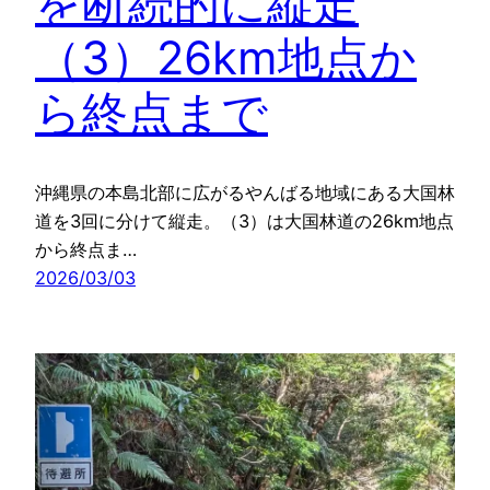
を断続的に縦走
（3）26km地点か
ら終点まで
沖縄県の本島北部に広がるやんばる地域にある大国林
道を3回に分けて縦走。（3）は大国林道の26km地点
から終点ま…
2026/03/03