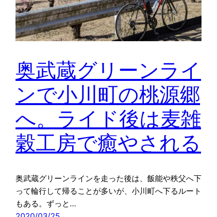
奥武蔵グリーンライ
ンで小川町の桃源郷
へ。ライド後は麦雑
穀工房で癒やされる
奥武蔵グリーンラインを走った後は、飯能や秩父へ下
って輪行して帰ることが多いが、小川町へ下るルート
もある。ずっと…
2020/03/25