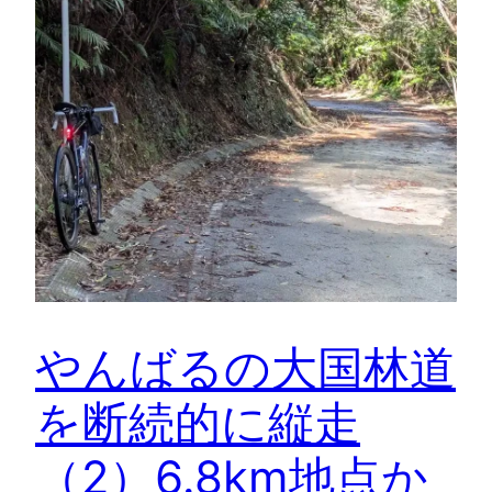
やんばるの大国林道
を断続的に縦走
（2）6.8km地点か