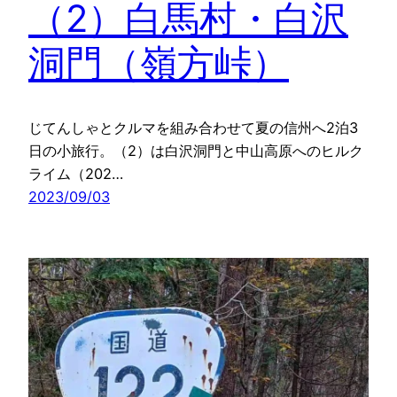
（2）白馬村・白沢
洞門（嶺方峠）
じてんしゃとクルマを組み合わせて夏の信州へ2泊3
日の小旅行。（2）は白沢洞門と中山高原へのヒルク
ライム（202…
2023/09/03