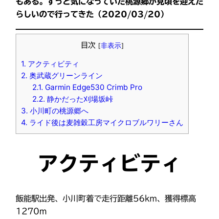
もある。ずっと気になっていた桃源郷が見頃を迎えた
らしいので行ってきた（2020/03/20）
目次
[
非表示
]
1.
アクティビティ
2.
奥武蔵グリーンライン
2.1.
Garmin Edge530 Crimb Pro
2.2.
静かだった刈場坂峠
3.
小川町の桃源郷へ
4.
ライド後は麦雑穀工房マイクロブルワリーさん
アクティビティ
飯能駅出発、小川町着で走行距離56km、獲得標高
1270ｍ