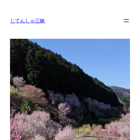
内
容
じてんしゃ三昧
を
ス
キ
ッ
プ