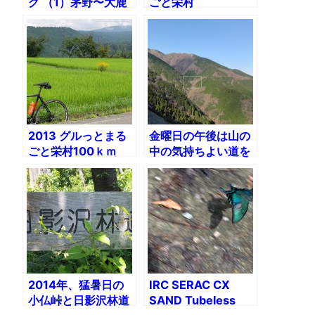
グ （1）茅野〜大鹿
ごと栄村
村
100km（1）イベン
ト前日
2013 グルっとまる
金曜日の午後は山の
ごと栄村100ｋｍ
中の気持ちよい道を
（2）完走ならず！
走る。唐沢・表丹沢
へ
2014年、猛暑日の
IRC SERAC CX
小仏峠と日影沢林道
SAND Tubeless