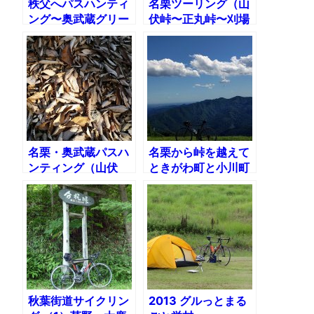
秩父へパスハンティ
名栗ツーリング（山
ング〜奥武蔵グリー
伏峠〜正丸峠〜刈場
ンライン
坂峠）
名栗・奥武蔵パスハ
名栗から峠を越えて
ンティング（山伏
ときがわ町と小川町
峠・正丸峠・刈場坂
へ。クラフトビール
峠・傘杉峠・飯盛
で癒された祝日
峠・顔振峠）
秋葉街道サイクリン
2013 グルっとまる