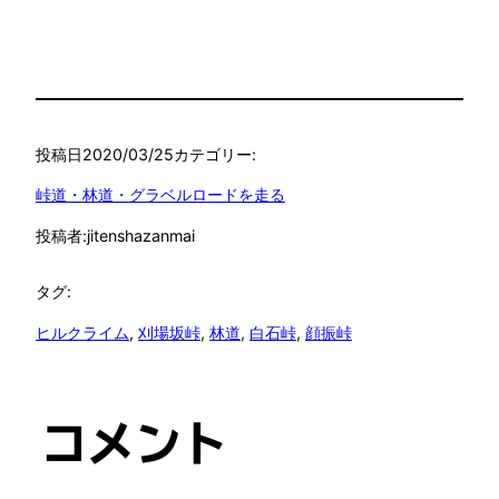
に行く
Xguardで行く陣馬
山周辺の林道めぐり
投稿日
2020/03/25
カテゴリー:
峠道・林道・グラベルロードを走る
投稿者:
jitenshazanmai
タグ:
ヒルクライム
, 
刈場坂峠
, 
林道
, 
白石峠
, 
顔振峠
コメント