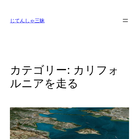
内
容
じてんしゃ三昧
を
ス
キ
ッ
プ
カテゴリー:
カリフォ
ルニアを走る