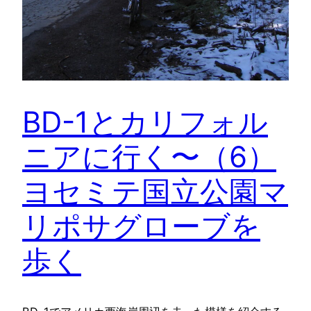
BD-1とカリフォル
ニアに行く〜（6）
ヨセミテ国立公園マ
リポサグローブを
歩く