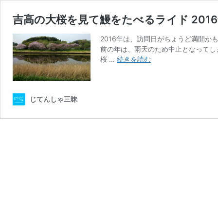
吉高の大桜を見て鰻をたべるライド 201
2016年は、訪問日がちょうど満開
前の年は、雨天のため中止となってし
吉
桜 …
続きを読む
高
の
大
じてんしゃ三昧
桜
を
見
て
鰻
を
た
べ
る
ラ
イ
ド