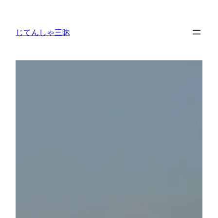
内
容
じてんしゃ三昧
を
ス
キ
ッ
プ