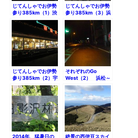
じてんしゃでお伊勢
じてんしゃでお伊勢
参り385km（1）渋
参り385km（3）浜
谷〜宇津ノ谷峠
松〜渥美半島～伊勢
神宮
じてんしゃでお伊勢
それぞれのGo
参り385km（2）宇
West（2） 浜松～
津ノ谷峠〜浜松
伊勢神宮106km
2014年、猛暑日の
絶景の西伊豆スカイ