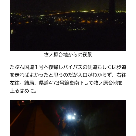
牧ノ原台地からの夜景
たぶん国道１号へ復帰しバイパスの側道もしくは歩道
を走ればよかったと思うのだが入口がわからず、右往
左往。結局、県道473号線を南下して牧ノ原台地を
上るはめに。