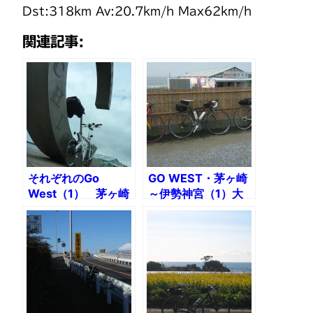
Dst:318km Av:20.7km/h Max62km/h
関連記事:
それぞれのGo
GO WEST・茅ヶ崎
West（1） 茅ヶ崎
～伊勢神宮（1）大
～浜松221km
井川を越えて浜松ま
で