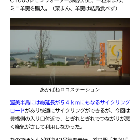
C1000レモンウォーター凍結0.5L、一粒栗まん、
ミニ羊羹を購入。（栗まん、羊羹は結局食べず）
あかばねロコステーション
渥美半島には総延長が５４ｋｍにもなるサイクリング
ロード
があり快適にサイクリングができるが、今回は
豊橋側の入り口付近で、とぎれとぎれでつながりが悪
く嫌気がさして利用しなかった。