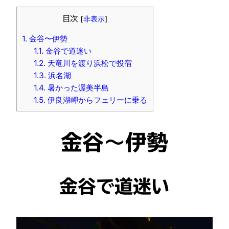
目次
[
非表示
]
1.
金谷〜伊勢
1.1.
金谷で道迷い
1.2.
天竜川を渡り浜松で投宿
1.3.
浜名湖
1.4.
暑かった渥美半島
1.5.
伊良湖岬からフェリーに乗る
金谷〜伊勢
金谷で道迷い