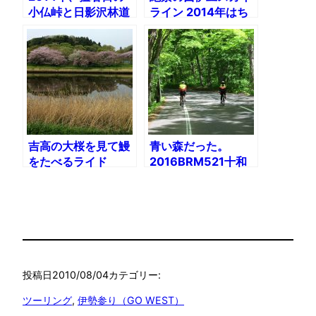
小仏峠と日影沢林道
ライン 2014年はち
に行く
ょっと悔しかった
吉高の大桜を見て鰻
青い森だった。
をたべるライド
2016BRM521十和
2016年
田クラシック200
投稿日
2010/08/04
カテゴリー:
ツーリング
, 
伊勢参り（GO WEST）