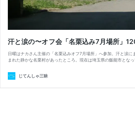
汗と涙の〜オフ会「名栗込み7月場所」12
日曜はナカさん主催の「名栗込みオフ7月場所」へ参加。汗と涙にまみれ
まれた静かな名栗村があったところ。現在は埼玉県の飯能市となっ
じてんしゃ三昧