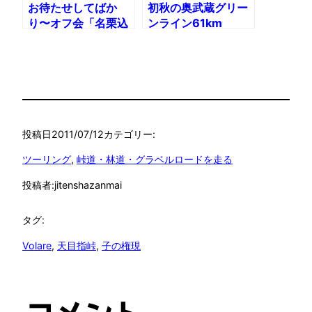
お待たせしてばか
初秋の奥武蔵グリー
り〜オフ会「名栗込
ンライン61km
み9月場所」108km
投稿日
2011/07/12
カテゴリー:
ツーリング
, 
峠道・林道・グラベルロードを走る
投稿者:
jitenshazanmai
タグ:
Volare
, 
天目指峠
, 
子の権現