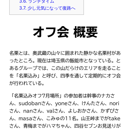
3.6.
ランチタイム
3.7.
少し元気になって復路へ
オフ会 概要
名栗とは、奥武蔵の山々に囲まれた静かな名栗村があ
ったところ。現在は埼玉県の飯能市となっている。と
あるグループでは、この山だらけのエリアを走ること
を「名栗込み」と呼び、四季を通して定期的にオフ会
が行われている。
「名栗込みオフ7月場所」の参加者は幹事のナカさ
ん、sudobanさん、yoneさん、けんたさん、nori
さん、nanさん、valさん、よしおかさん、かずぴさ
ん、masaさん、こみゅの11名。山王峠までがtake
さん、青梅までがハマちゃん、四谷セブンお見送りが