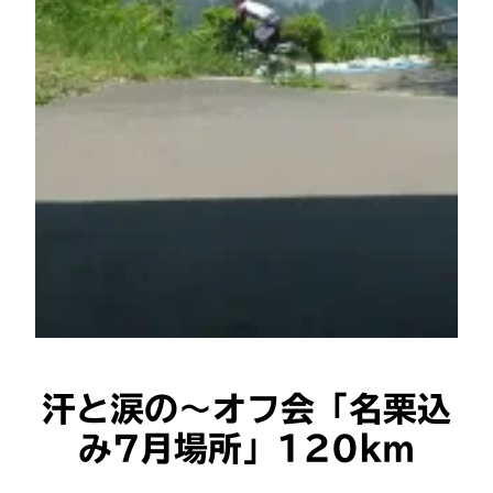
汗と涙の〜オフ会「名栗込
み7月場所」120km