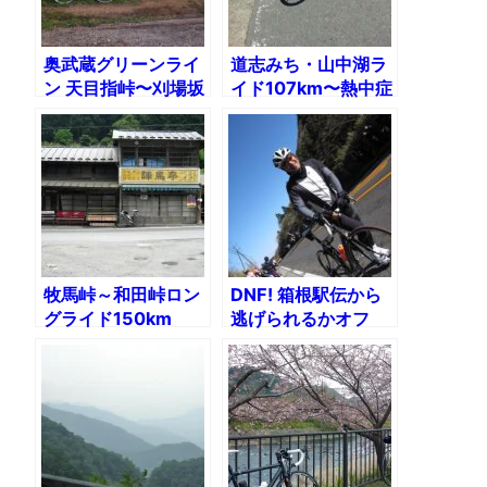
奥武蔵グリーンライ
道志みち・山中湖ラ
ン 天目指峠〜刈場坂
イド107km〜熱中症
峠〜定峰峠
対策付き
牧馬峠～和田峠ロン
DNF! 箱根駅伝から
グライド150km
逃げられるかオフ
2010