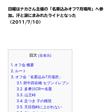
日曜はナカさん主催の「名栗込みオフ7月場所」へ参
加。汗と涙にまみれたライドとなった
（2011/7/10）
目次
[
非表示
]
1.
オフ会 概要
2.
ルート
3.
オフ会「名栗込み7月場所」
3.1.
府中四谷橋 セブンイレブン
3.2.
多摩川CR〜名栗
3.3.
山王峠
3.4.
足つき 子の権現
3.5.
天目指峠に上がれない