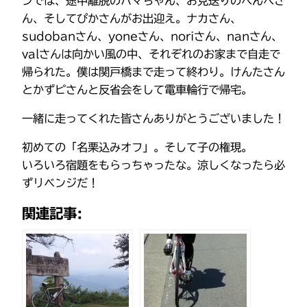
ンでは、途中離脱のハマちゃん、お見送りのべんべさ
ん、そしてぴかさんがお出迎え。ナカさん、
sudobanさん、yoneさん、noriさん、nanさん、
valさんは向かい風の中、それぞれのお家まで自走で
帰られた。僕は関戸橋まで走って終わり。けんたさん
とかずピさんと反省会をして電車輪行で帰宅。
一緒に走ってくれた皆さんありがとうございました！
初めての「名栗込みオフ」。そして子の権現。
いろいろ宿題をもらっちゃったな。涼しくなったら必
ずリベンジだ！
関連記事: