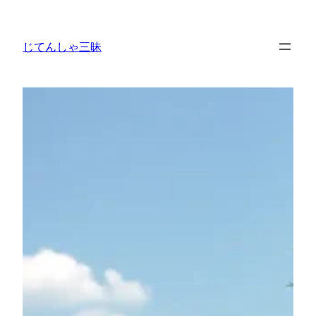
内
容
じてんしゃ三昧
を
ス
キ
ッ
プ