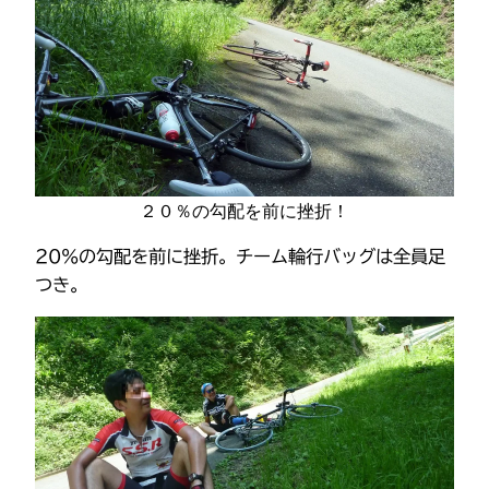
２０％の勾配を前に挫折！
20％の勾配を前に挫折。チーム輪行バッグは全員足
つき。