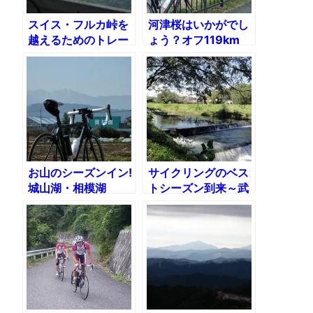
スイス・フルカ峠を
河津桜はいかがでし
越えるためのトレー
ょう？オフ119km
ニング〜松姫・雛
鶴・道坂峠186km
お山のシーズンイン!
サイクリングのベス
城山湖・相模湖
トシーズン到来～武
126km
蔵五日市へ
LSD105km