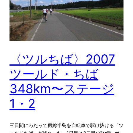
〈ツルちば〉2007
ツールド・ちば
348km〜ステージ
1・2
三日間にわたって房総半島を自転車で駆け抜ける「ツ