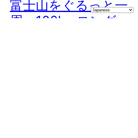
富士山をぐるっと一
周〜100kmロング
ライド
10月中旬の「Mt.FUJIエコサイクリング」に出場した
いが、長期の出張のため無理。ならばと、勝手に富士
山を一…
2007/09/14