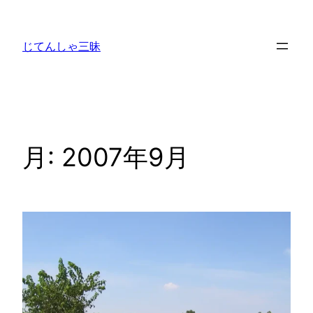
内
容
じてんしゃ三昧
を
ス
キ
ッ
プ
月:
2007年9月