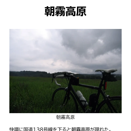
朝霧高原
朝霧高原
快調に国道138号線を下ると朝霧高原が現れた。