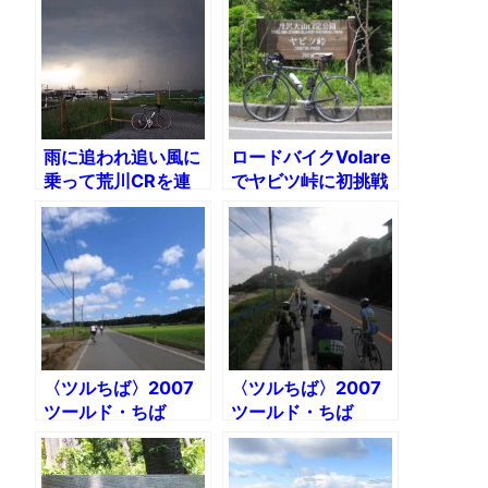
雨に追われ追い風に
ロードバイクVolare
乗って荒川CRを連
でヤビツ峠に初挑戦
日サイクリング
〈ツルちば〉2007
〈ツルちば〉2007
ツールド・ちば
ツールド・ちば
348km〜ステージ
348km〜ステージ3
1・2