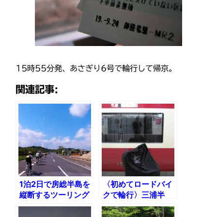
15時55分発、あさぎり6号で輪行して帰京。
関連記事:
1泊2日で房総半島を
〈初めてロードバイ
縦断するツーリング
クで輪行〉三浦半
187km
島〜湘南〜西湘〜箱
根ツーリング