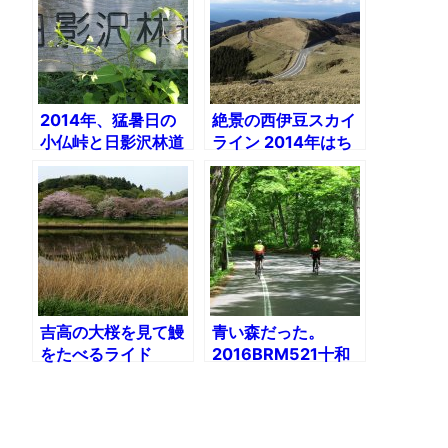
2014年、猛暑日の
絶景の西伊豆スカイ
小仏峠と日影沢林道
ライン 2014年はち
に行く
ょっと悔しかった
吉高の大桜を見て鰻
青い森だった。
をたべるライド
2016BRM521十和
2016年
田クラシック200