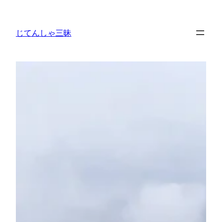
内
容
じてんしゃ三昧
を
ス
キ
ッ
プ