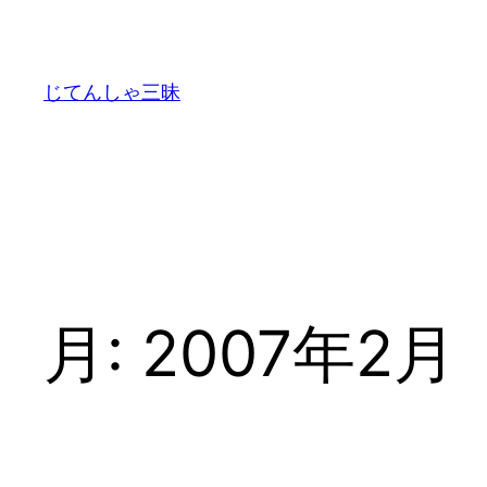
内
容
を
じてんしゃ三昧
ス
キ
ッ
プ
月:
2007年2月