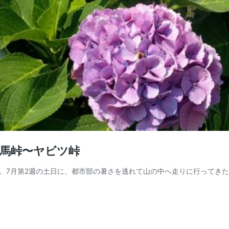
牧馬峠〜ヤビツ峠
月第2週の土日に、都市部の暑さを逃れて山の中へ走りに行ってきた（20