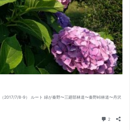
17/7/8-9） ルート 緑が秦野〜三廻部林道〜秦野峠林道〜丹沢
コメント
2