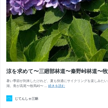
涼を求めて〜三廻部林道〜秦野峠林道〜
暑い季節が到来したけれど、夏も快適にサイクリングを楽しみたい。7
涼
湖。青が高尾〜牧馬峠〜 …
続きを読む
を
求
じてんしゃ三昧
め
て〜