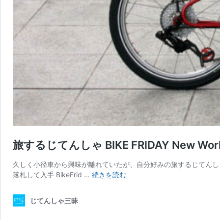
旅するじてんしゃ BIKE FRIDAY New Wor
久しく小径車から興味が離れていたが、自分好みの旅するじてんしゃ
旅
落札して入手 BikeFrid …
続きを読む
す
る
じてんしゃ三昧
じ
て