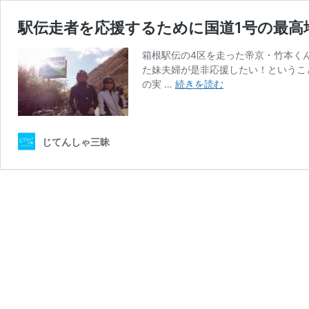
駅伝走者を応援するために国道1号の最高
箱根駅伝の4区を走った帝京・竹本く
た妹夫婦が是非応援したい！というこ
駅
の実 …
続きを読む
伝
走
者
を
じてんしゃ三昧
応
援
す
る
た
め
に
国
道
1
号