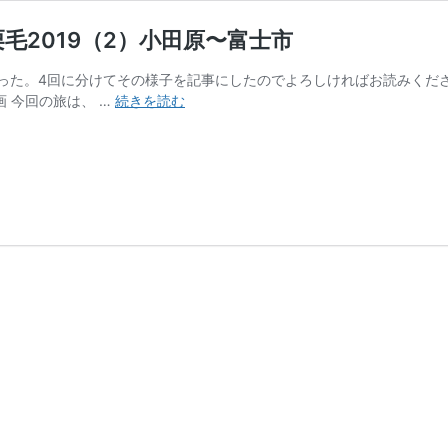
毛2019（2）小田原〜富士市
った。4回に分けてその様子を記事にしたのでよろしければお読みくだ
旧
計画 今回の旅は、 …
続きを読む
東
海
道
を
走
る！
お
伊
勢
参
り
東
海
道
中
輪