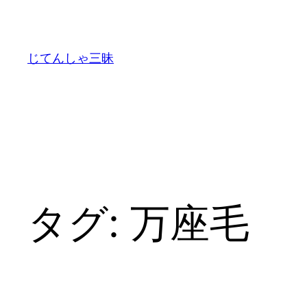
内
容
を
じてんしゃ三昧
ス
キ
ッ
プ
タグ:
万座毛