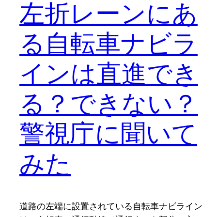
左折レーンにあ
る自転車ナビラ
インは直進でき
る？できない？
警視庁に聞いて
みた
道路の左端に設置されている自転車ナビライン