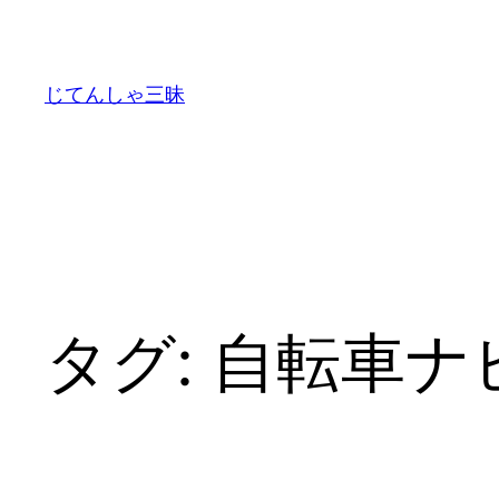
内
容
を
じてんしゃ三昧
ス
キ
ッ
プ
タグ:
自転車ナ