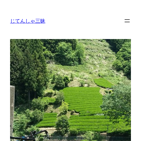
内
容
じてんしゃ三昧
を
ス
キ
ッ
プ