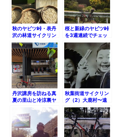
秋のヤビツ峠・表丹
桜と新緑のヤビツ峠
沢の林道サイクリン
を3週連続でチェッ
グ
ク
丹沢講房を訪ねる真
秋葉街道サイクリン
夏の里山と冷涼裏ヤ
グ（2）大鹿村〜遠
ビツライド
山郷