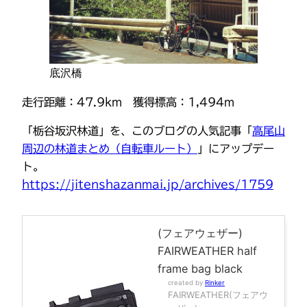
底沢橋
走行距離：47.9km 獲得標高：1,494m
「栃谷坂沢林道」を、このブログの人気記事「
高尾山
周辺の林道まとめ（自転車ルート）
」にアップデー
ト。
https://jitenshazanmai.jp/archives/1759
(フェアウェザー)
FAIRWEATHER half
frame bag black
created by
Rinker
FAIRWEATHER(フェアウ