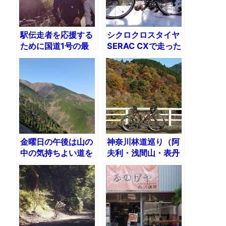
駅伝走者を応援する
シクロクロスタイヤ
ために国道1号の最
SERAC CXで走った
高地点へ
雪の虫沢林道と三廻
部林道
金曜日の午後は山の
神奈川林道巡り（阿
中の気持ちよい道を
夫利・浅間山・表丹
走る。唐沢・表丹沢
沢・三廻部・秦野峠
へ
林道）