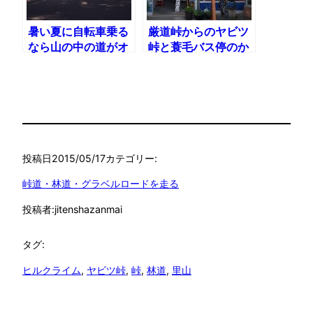
暑い夏に自転車乗る
厳道峠からのヤビツ
なら山の中の道がオ
峠と蓑毛バス停のか
ススメ
わいいお菓子屋さん
投稿日
2015/05/17
カテゴリー:
峠道・林道・グラベルロードを走る
投稿者:
jitenshazanmai
タグ:
ヒルクライム
, 
ヤビツ峠
, 
峠
, 
林道
, 
里山