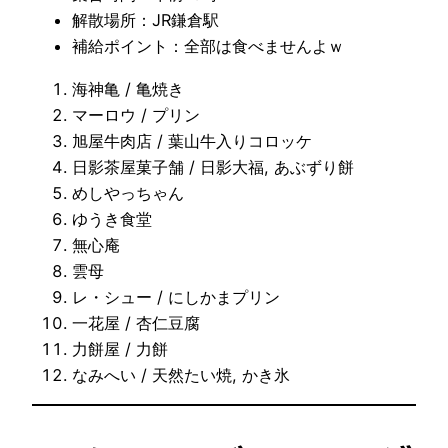
解散場所：JR鎌倉駅
補給ポイント：全部は食べませんよｗ
海神亀 / 亀焼き
マーロウ / プリン
旭屋牛肉店 / 葉山牛入りコロッケ
日影茶屋菓子舗 / 日影大福, あぶずり餅
めしやっちゃん
ゆうき食堂
無心庵
雲母
レ・シュー / にしかまプリン
一花屋 / 杏仁豆腐
力餅屋 / 力餅
なみへい / 天然たい焼, かき氷