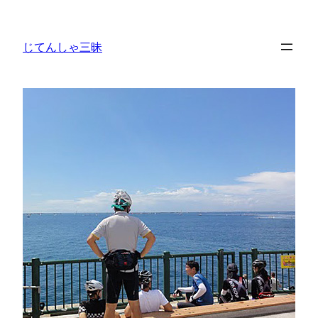
内
容
じてんしゃ三昧
を
ス
キ
ッ
プ