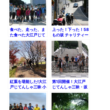
食べた、走った、ま
上った！下った！58
た食べた大江戸じて
もの坂 チャリティー
んしゃ三昧「和スイ
ライド 大江戸じてん
ーツ編」
しゃ三昧・坂編
紅葉を堪能した!大江
第1回開催！大江戸
戸じてんしゃ三昧 小
じてんしゃ三昧・坂
江戸・川越編
篇