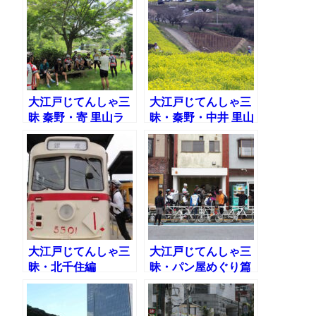
大江戸じてんしゃ三
大江戸じてんしゃ三
昧 秦野・寄 里山ラ
昧・秦野・中井 里山
イド編
ライド篇
大江戸じてんしゃ三
大江戸じてんしゃ三
昧・北千住編
昧・パン屋めぐり篇