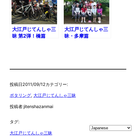
大江戸じてんしゃ三
大江戸じてんしゃ三
昧 第2弾！橋篇
昧・多摩篇
投稿日
2011/09/12
カテゴリー:
ポタリング
, 
大江戸じてんしゃ三昧
投稿者:
jitenshazanmai
タグ:
大江戸じてんしゃ三昧