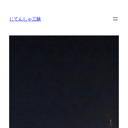
内
容
じてんしゃ三昧
を
ス
キ
ッ
プ