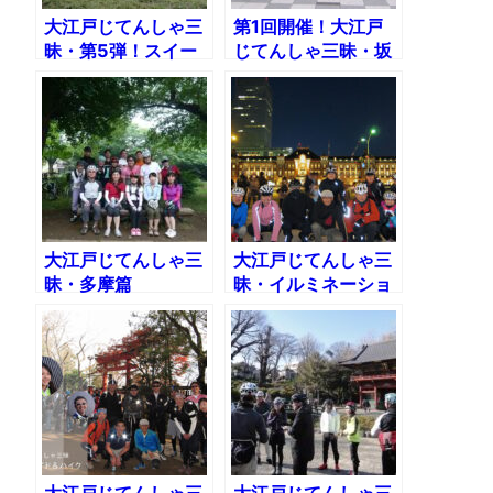
大江戸じてんしゃ三
第1回開催！大江戸
昧・第5弾！スイー
じてんしゃ三昧・坂
ツ編
篇
大江戸じてんしゃ三
大江戸じてんしゃ三
昧・多摩篇
昧・イルミネーショ
ン2012