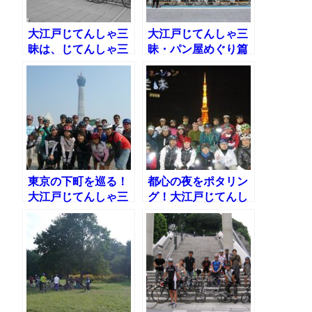
大江戸じてんしゃ三
大江戸じてんしゃ三
昧は、じてんしゃ三
昧・パン屋めぐり篇
昧へ。隅田川ポタ
東京の下町を巡る！
都心の夜をポタリン
大江戸じてんしゃ三
グ！大江戸じてんし
昧・下町編
ゃ三昧・イルミネー
ション篇