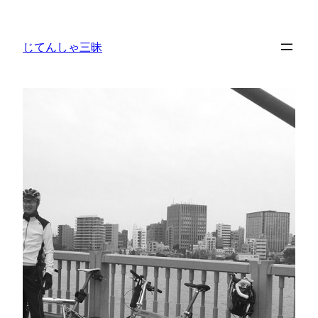
内
容
じてんしゃ三昧
を
ス
キ
ッ
プ