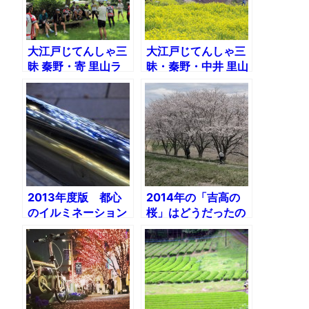
大江戸じてんしゃ三
大江戸じてんしゃ三
昧 秦野・寄 里山ラ
昧・秦野・中井 里山
イド編
ライド篇
2013年度版 都心
2014年の「吉高の
のイルミネーション
桜」はどうだったの
をめぐるナイトライ
か？幕張をスタート
ド
して花見川を遡り印
旛沼まで桜を見に行
く。