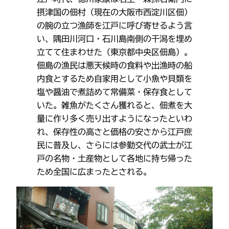
摂津国の佃村（現在の大阪市西淀川区佃）
の腕の立つ漁師を江戸に呼び寄せるよう言
い、隅田川河口・石川島南側の干潟を埋め
立てて住まわせた（東京都中央区佃島）。
佃島の漁民は悪天候時の食料や出漁時の船
内食とするため自家用として小魚や貝類を
塩や醤油で煮詰めて常備菜・保存食として
いた。雑魚がたくさん獲れると、佃煮を大
量に作り多く売り出すようになったといわ
れ、保存性の高さと価格の安さから江戸庶
民に普及し、さらには参勤交代の武士が江
戸の名物・土産物として各地に持ち帰った
ため全国に広まったとされる。