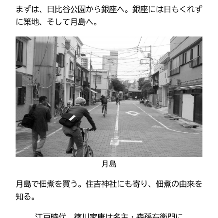
まずは、日比谷公園から銀座へ。銀座には目もくれず
に築地、そして月島へ。
月島
月島で佃煮を買う。住吉神社にも寄り、佃煮の由来を
知る。
江戸時代、徳川家康は名主・森孫右衛門に