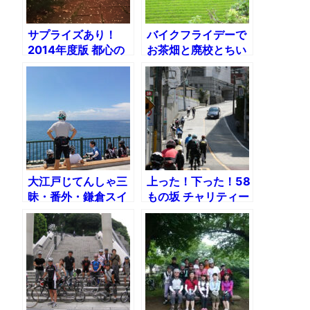
サプライズあり！
バイクフライデーで
2014年度版 都心の
お茶畑と廃校とちい
イルミネーションを
さな峠を訪ねるライ
めぐるライド
ド
大江戸じてんしゃ三
上った！下った！58
昧・番外・鎌倉スイ
もの坂 チャリティー
ーツVol.1
ライド 大江戸じてん
しゃ三昧・坂編