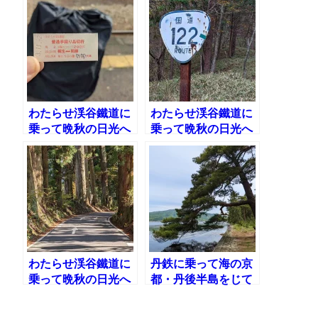
を鉄道輪行（撮影ポ
潮風街道
イント紹介マップ付
き）
わたらせ渓谷鐵道に
わたらせ渓谷鐵道に
乗って晩秋の日光へ
乗って晩秋の日光へ
サイクリング（1）
サイクリング（2）
輪行で間藤駅へ
旧国道122号線で細
尾峠を越える
わたらせ渓谷鐵道に
丹鉄に乗って海の京
乗って晩秋の日光へ
都・丹後半島をじて
サイクリング（3）
んしゃ旅。天橋立か
日光例幣使街道を走
ら伊根の舟屋を見て