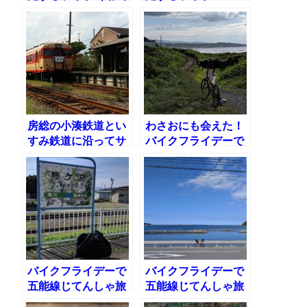
あり）
房総の小湊鉄道とい
わさおにも会えた！
すみ鉄道に沿ってサ
バイクフライデーで
イクリング
五能線じてんしゃ旅
（1）新青森〜鰺ヶ
沢
バイクフライデーで
バイクフライデーで
五能線じてんしゃ旅
五能線じてんしゃ旅
（2）絶景の日本海
（3）男鹿半島 おが