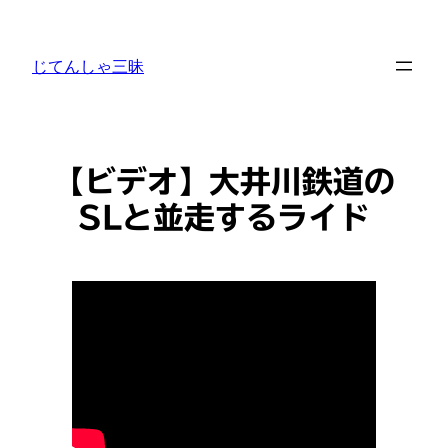
内
容
じてんしゃ三昧
を
ス
キ
ッ
プ
【ビデオ】大井川鉄道の
SLと並走するライド