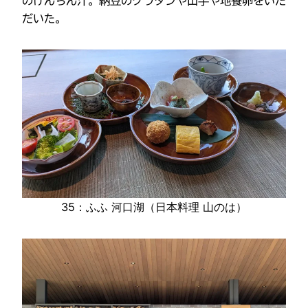
のけんちん汁。納豆のグラタンや山芋や地養卵をいた
だいた。
35：ふふ 河口湖（日本料理 山のは）