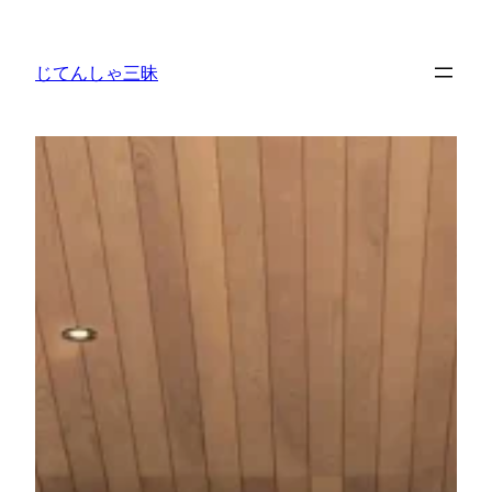
内
容
じてんしゃ三昧
を
ス
キ
ッ
プ