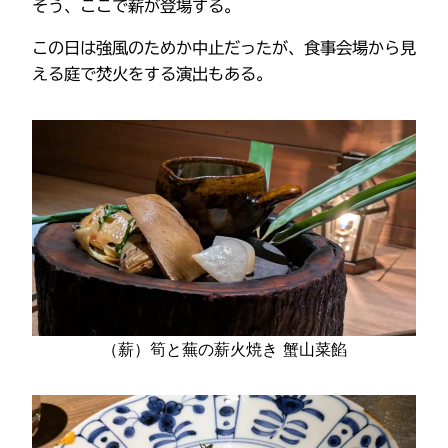
そう、ここで薪が登場する。
この日は強風のためか中止だったが、食事会場から見
える庭で焚火をする演出もある。
（薪）筍と蕪の薪火焼き 蟹山菜餡