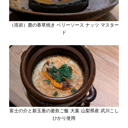
（溶岩）鹿の香草焼き ベリーソース ナッツ マスター
ド
富士の介と新玉葱の釜炊ご飯 大葉 山梨県産 武川こし
ひかり使用