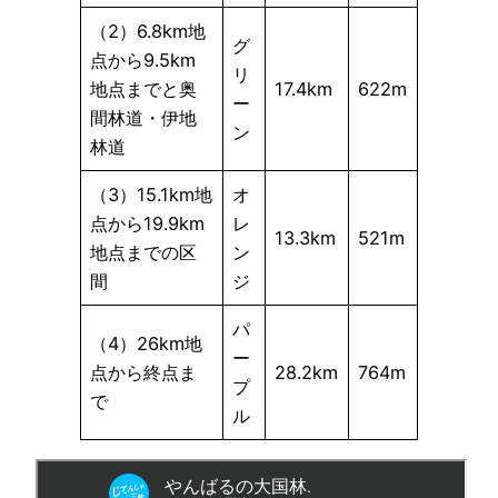
（2）6.8km地
グ
点から9.5km
リ
地点までと奥
17.4km
622m
ー
間林道・伊地
ン
林道
（3）15.1km地
オ
点から19.9km
レ
13.3km
521m
地点までの区
ン
間
ジ
パ
（4）26km地
ー
点から終点ま
28.2km
764m
プ
で
ル