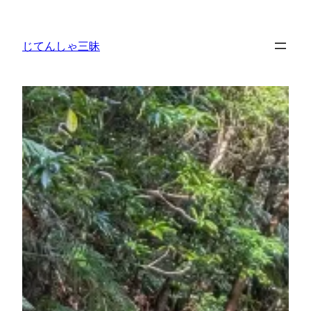
内
容
じてんしゃ三昧
を
ス
キ
ッ
プ