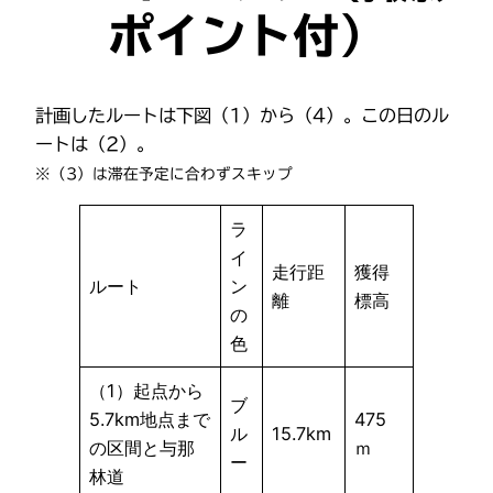
ポイント付）
計画したルートは下図（1）から（4）。この日のル
ートは（2）。
※（3）は滞在予定に合わずスキップ
ラ
イ
走行距
獲得
ルート
ン
離
標高
の
色
（1）起点から
ブ
5.7km地点まで
475
ル
15.7km
の区間と与那
ｍ
ー
林道