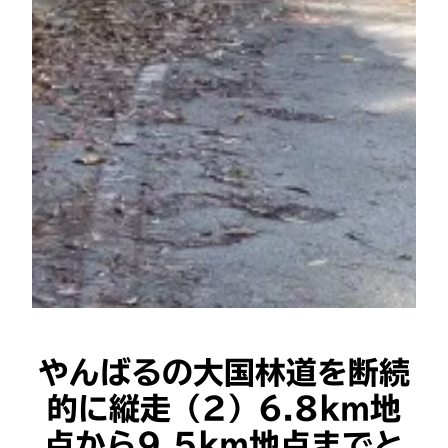
やんばるの大国林道を断続
的に縦走（2）6.8km地
点から9.5km地点までと