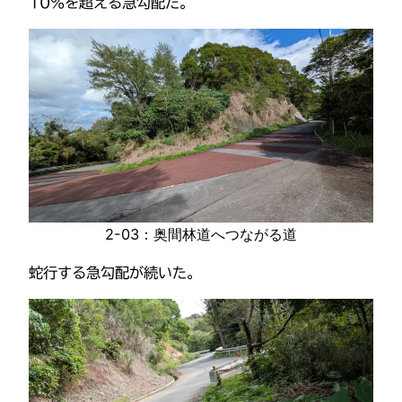
10％を超える急勾配だ。
2-03：奥間林道へつながる道
蛇行する急勾配が続いた。