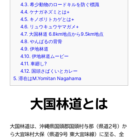
4.3.
希少動物のロードキルを防ぐ標識
4.4.
ケナガネズミとは+
4.5.
キノボリトカゲとは+
4.6.
リュウキュウヤマガメ+
4.7.
大国林道 6.8km地点から9.5km地点
4.8.
やんばるの背骨
4.9.
伊地林道
4.10.
伊地林道ムービー
4.11.
車廻し?
4.12.
国頭さばくいとカレー
5.
滞在はM.Yomitan Nagahama
大国林道とは
大国林道は、沖縄県国頭郡国頭村与那（県道2号）か
ら大宜味村大保（県道9号 東大宜味線）に至る、全