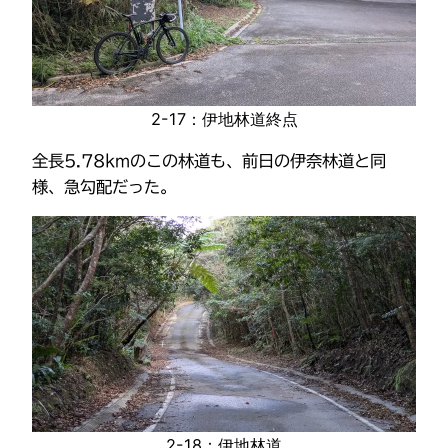
2-17：伊地林道終点
全長5.78kmのこの林道も、前日の伊奈林道と同
様、急勾配だった。
2-18：伊地林道