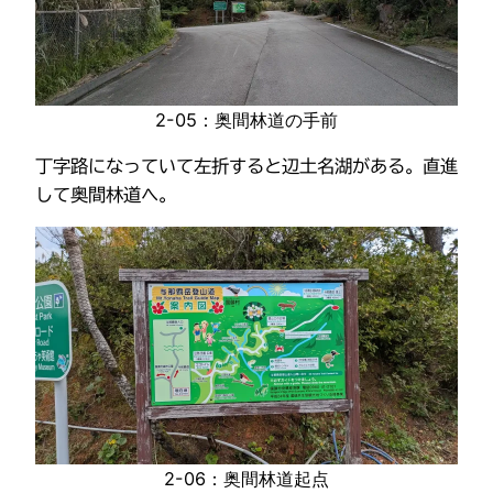
2-05：奥間林道の手前
丁字路になっていて左折すると辺土名湖がある。直進
して奥間林道へ。
2-06：奥間林道起点